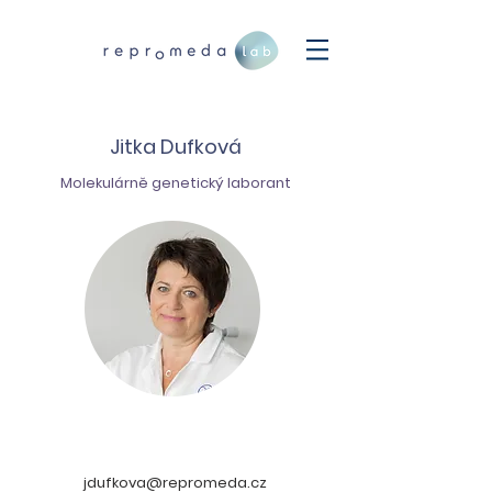
Jitka Dufková
Molekulárně genetický laborant
jdufkova@repromeda.cz