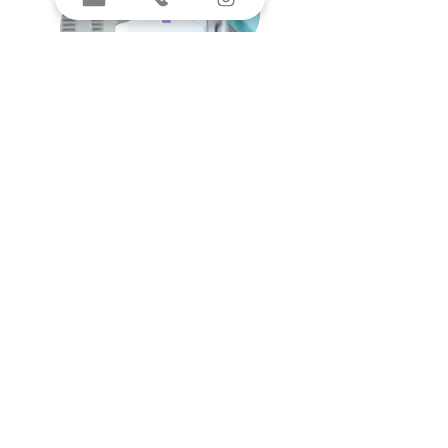
CONTACT FOR CLIENTS
Reception Repromeda
Monday - Friday
from 07:00 to 18:00
brno@repromeda.cz
+420
545 212 212