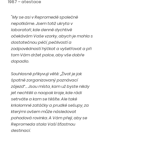
1987 – atestace
"My se asi v Repromedě společně
nepotkáme. Jsem totiž ukryta v
laboratoři, kde denně dychtivě
očekávám Vaše vzorky, abych je mohla s
dostatečnou péčí, pečlivostí a
zodpovědností hýčkat a vyšetřovat a při
tom Vám držet palce, aby vše dobře
dopadlo.
Souhlasně přikyvuji větě: „Život je jak
špatně zorganizovaný poznávací
zájezd“… Jsou místa, kam už byste nikdy
jet nechtěli a naopak kraje, kde rádi
setrváte a kam se těšíte. Ale také
krkolomné zatáčky a prudké sešupy, za
kterými ovšem může následovat
pohodová rovinka. A Vám přeji, aby se
Repromeda stala Vaší šťastnou
destinací.