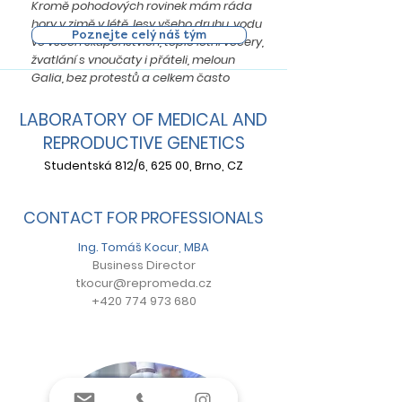
Kromě pohodových rovinek mám ráda
hory v zimě v létě, lesy všeho druhu, vodu
Poznejte celý náš tým
ve všech skupenstvích, teplé letní večery,
žvatlání s vnoučaty i přáteli, meloun
Galia, bez protestů a celkem často
nasazuji cyklistickou helmu a spoustu
času jsem schopna strávit v
LABORATORY OF MEDICAL AND
knihkupectví a zahradnictví…"
REPRODUCTIVE GENETICS
Studentská 812/6, 625 00, Brno, CZ
CONTACT FOR PROFESSIONALS
Ing. Tomáš Kocur, MBA
Business Director
tkocur@repromeda.cz
+420 774 973 680