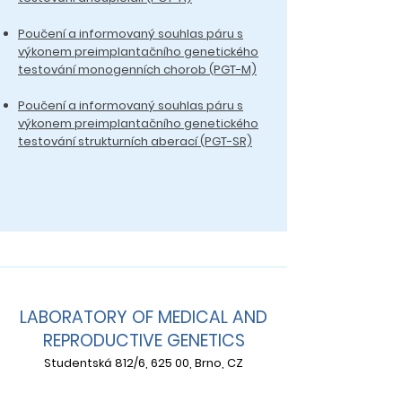
Poučení a informovaný souhlas páru s
výkonem preimplantačního genetického
testování monogenních chorob (PGT-M)
Poučení a informovaný souhlas páru s
výkonem preimplantačního genetického
testování strukturních aberací (PGT-SR)
LABORATORY OF MEDICAL AND
REPRODUCTIVE GENETICS
Studentská 812/6, 625 00, Brno, CZ