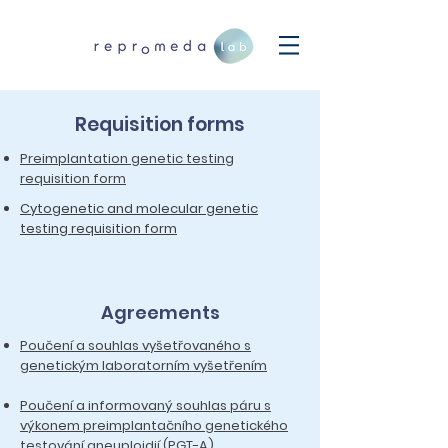
Requisition forms
Preimplantation genetic testing
requisition form
Cytogenetic and molecular genetic
testing requisition form
Agreements
Poučení a souhlas vyšetřovaného s
genetickým laboratorním vyšetřením
Poučení a informovaný souhlas páru s
výkonem preimplantačního genetického
testování aneuploidií (PGT-A)